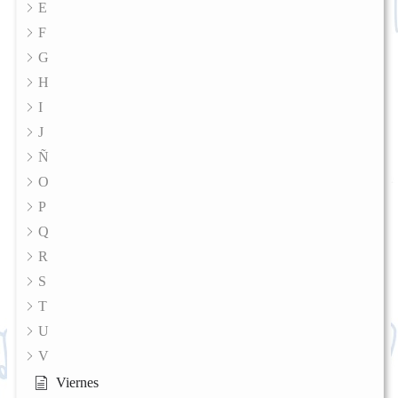
E
F
G
H
I
J
Ñ
O
P
Q
R
S
T
U
V
Viernes