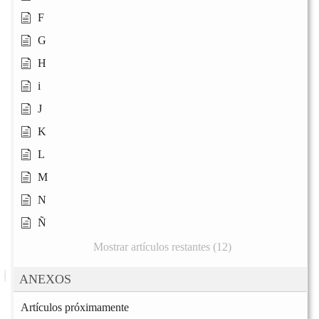
F
G
H
i
J
K
L
M
N
Ñ
Mostrar artículos restantes (12)
ANEXOS
Artículos próximamente