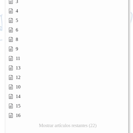
3
4
5
6
8
9
11
13
12
10
14
15
16
Mostrar artículos restantes (22)