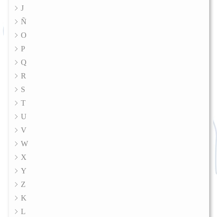
J
Ñ
O
P
Q
R
S
T
U
V
W
X
Y
Z
K
L