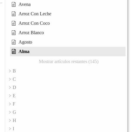
Avena
Arroz Con Leche
Arroz Con Coco
Arroz Blanco
Agosto
Alma
Mostrar artículos restantes (145)
B
C
D
E
F
G
H
I