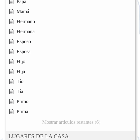
Papá
Mamá
Hermano
Hermana
Esposo
Esposa
Hijo
Hija
Tío
Tía
Primo
Prima
Mostrar artículos restantes (6)
LUGARES DE LA CASA