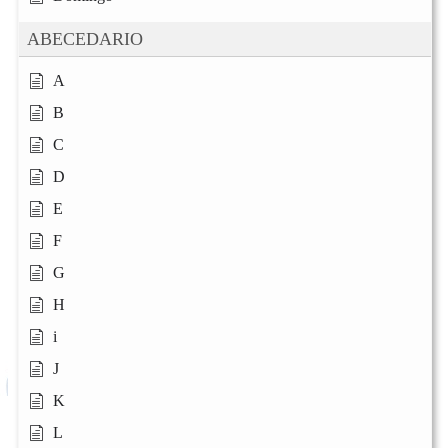
ABECEDARIO
A
B
C
D
E
F
G
H
i
J
K
L