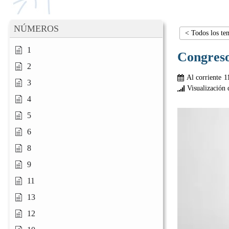
NÚMEROS
< Todos los te
1
Congres
2
Al corriente
1
3
Visualización 
4
5
6
8
9
11
13
12