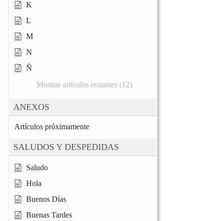
K
L
M
N
Ñ
Mostrar artículos restantes (12)
ANEXOS
Artículos próximamente
SALUDOS Y DESPEDIDAS
Saludo
Hola
Buenos Días
Buenas Tardes