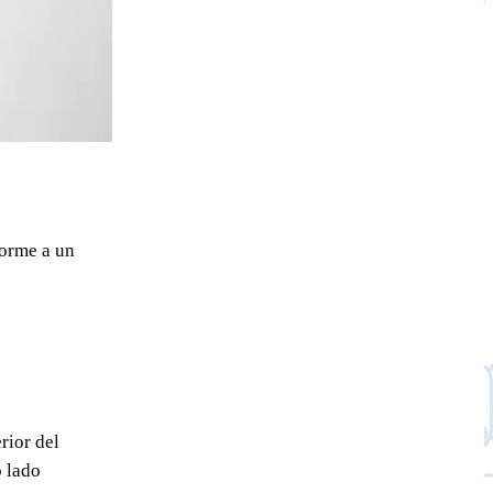
forme a un
rior del
o lado