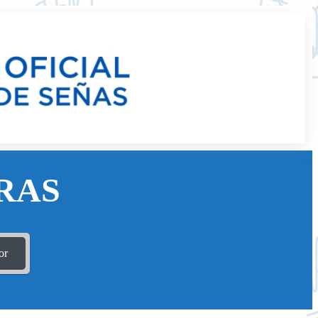
RAS
or