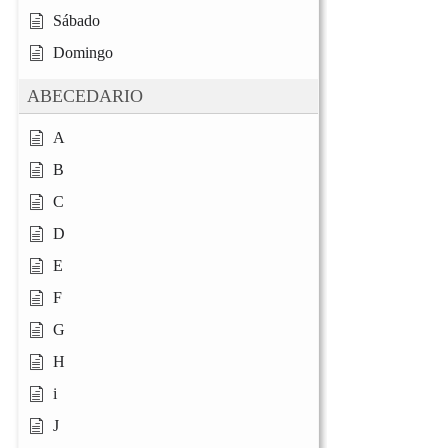
Sábado
Domingo
ABECEDARIO
A
B
C
D
E
F
G
H
i
J