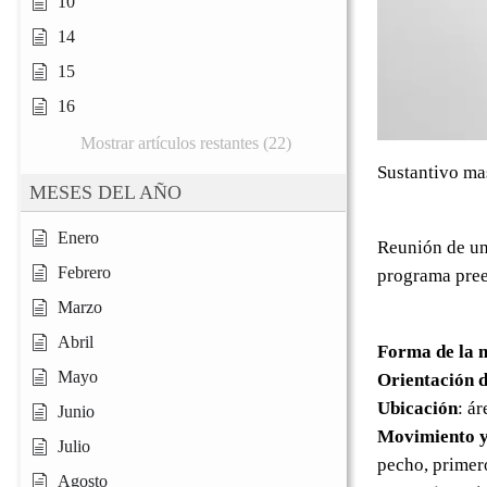
10
14
15
16
Mostrar artículos restantes (22)
Sustantivo ma
MESES DEL AÑO
Enero
Reunión de un
Febrero
programa pree
Marzo
Abril
Forma de la 
Mayo
Orientación d
Ubicación
: á
Junio
Movimiento y
Julio
pecho, primer
Agosto