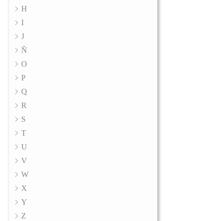
H
I
J
Ñ
O
P
Q
R
S
T
U
V
W
X
Y
Z