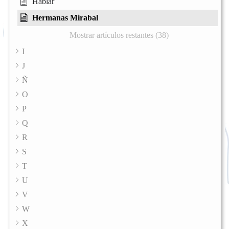
Hablar
Hermanas Mirabal
Mostrar artículos restantes (38)
I
J
Ñ
O
P
Q
R
S
T
U
V
W
X