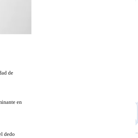
dad de
minante en
el dedo