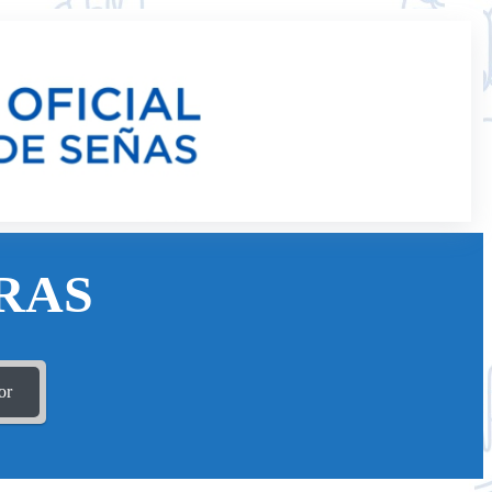
RAS
or