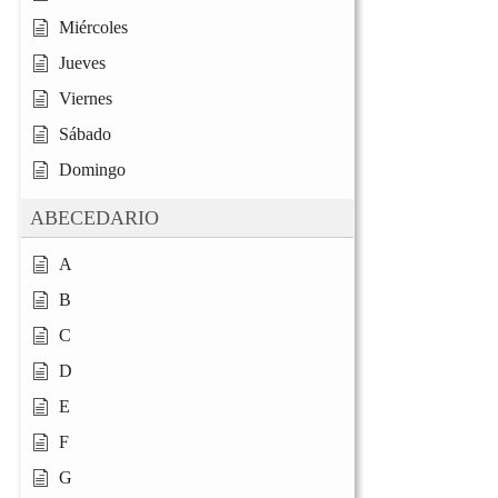
Miércoles
Jueves
Viernes
Sábado
Domingo
ABECEDARIO
A
B
C
D
E
F
G