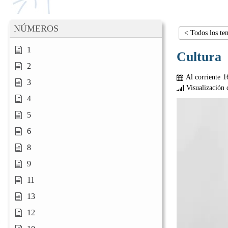
NÚMEROS
< Todos los te
1
Cultura
2
Al corriente
1
3
Visualización 
4
5
6
8
9
11
13
12