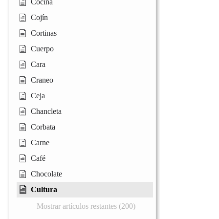
Cocina
Cojín
Cortinas
Cuerpo
Cara
Craneo
Ceja
Chancleta
Corbata
Carne
Café
Chocolate
Cultura
Mostrar artículos restantes (200)