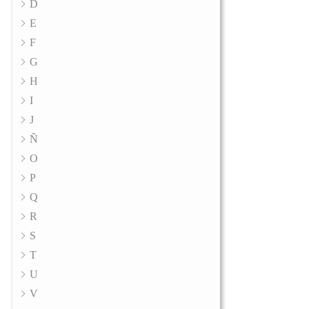
D
E
F
G
H
I
J
Ñ
O
P
Q
R
S
T
U
V