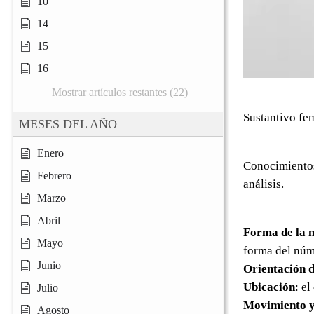
10
14
15
16
Mostrar artículos restantes (22)
Sustantivo fe
MESES DEL AÑO
Enero
Conocimientos
Febrero
análisis.
Marzo
Abril
Forma de la 
Mayo
forma del núm
Junio
Orientación d
Ubicación
: e
Julio
Movimiento y
Agosto