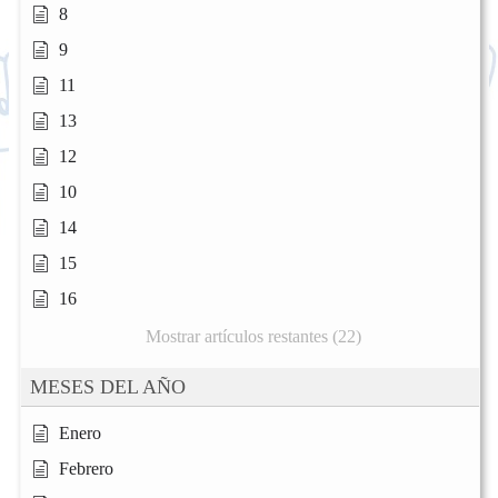
8
9
11
13
12
10
14
15
16
Mostrar artículos restantes (22)
MESES DEL AÑO
Enero
Febrero