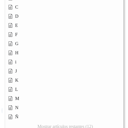
C
D
E
F
G
H
i
J
K
L
M
N
Ñ
Mostrar artículos restantes (12)