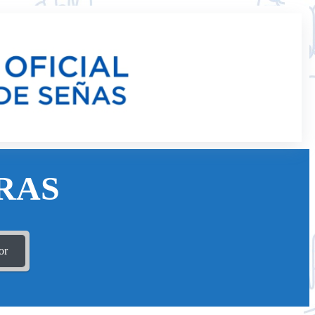
RAS
or