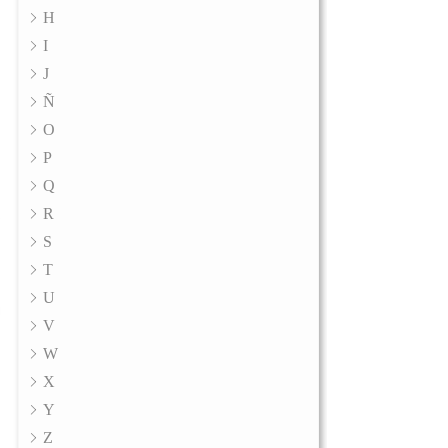
H
I
J
Ñ
O
P
Q
R
S
T
U
V
W
X
Y
Z