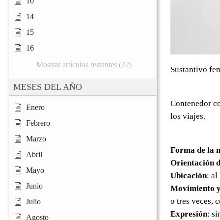
10
14
15
16
Mostrar artículos restantes (22)
Sustantivo fe
MESES DEL AÑO
Contenedor con
Enero
los viajes.
Febrero
Marzo
Forma de la 
Abril
Orientación d
Mayo
Ubicación
: al
Junio
Movimiento y
o tres veces, 
Julio
Expresión
: s
Agosto