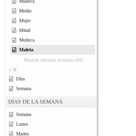
Muñeca
Medio
Mujer
Mitad
Muñeca
Maleta
Mostrar artículos restantes (69)
N
Días
Semana
DÍAS DE LA SEMANA
Semana
Lunes
Martes