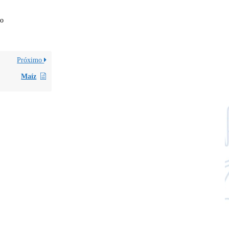
co
Próximo
Maíz