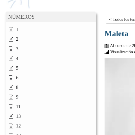
NÚMEROS
< Todos los te
1
Maleta
2
Al corriente
2
3
Visualización 
4
5
6
8
9
11
13
12