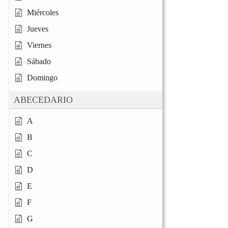
Miércoles
Jueves
Viernes
Sábado
Domingo
ABECEDARIO
A
B
C
D
E
F
G