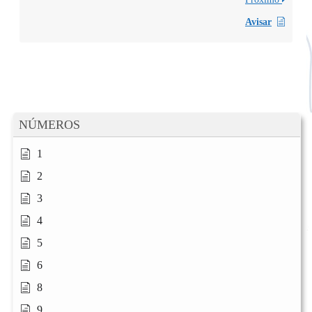
Avisar
NÚMEROS
1
2
3
4
5
6
8
9