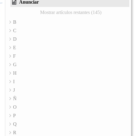
Anunciar
Mostrar artículos restantes (145)
B
C
D
E
F
G
H
I
J
Ñ
O
P
Q
R