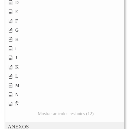
D
E
F
G
H
i
J
K
L
M
N
Ñ
Mostrar artículos restantes (12)
ANEXOS