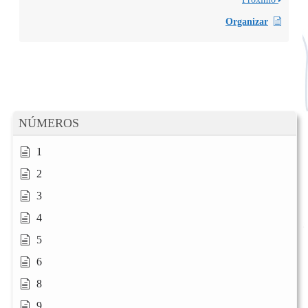
Organizar
NÚMEROS
1
2
3
4
5
6
8
9