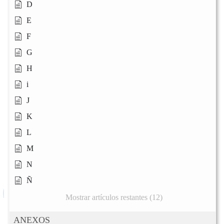
D
E
F
G
H
i
J
K
L
M
N
Ñ
Mostrar artículos restantes (12)
ANEXOS