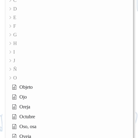
C
D
E
F
G
H
I
J
Ñ
O
Objeto
Ojo
Oreja
Octubre
Oso, osa
Oveja