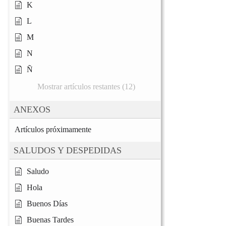
K
L
M
N
Ñ
Mostrar artículos restantes (12)
ANEXOS
Artículos próximamente
SALUDOS Y DESPEDIDAS
Saludo
Hola
Buenos Días
Buenas Tardes