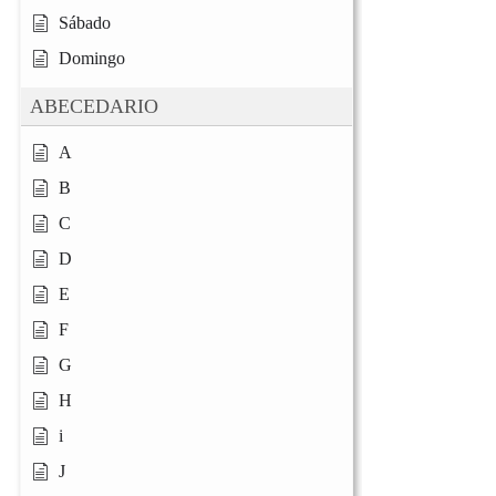
Sábado
Domingo
ABECEDARIO
A
B
C
D
E
F
G
H
i
J