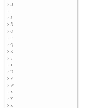
H
I
J
Ñ
O
P
Q
R
S
T
U
V
W
X
Y
Z