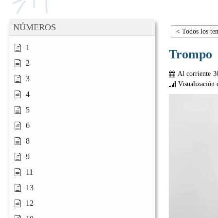
NÚMEROS
< Todos los te
1
Trompo
2
Al corriente
3
3
Visualización 
4
5
6
8
9
11
13
12