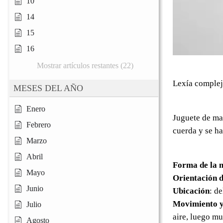
10
14
15
16
Mostrar artículos restantes (22)
Lexía complej
MESES DEL AÑO
Enero
Juguete de ma
Febrero
cuerda y se ha
Marzo
Abril
Forma de la 
Mayo
Orientación d
Junio
Ubicación
: d
Movimiento y
Julio
aire, luego mu
Agosto