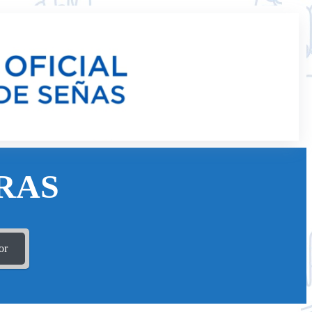
RAS
or