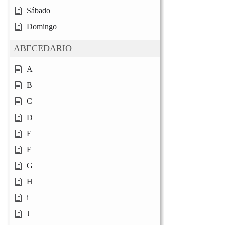
Sábado
Domingo
ABECEDARIO
A
B
C
D
E
F
G
H
i
J