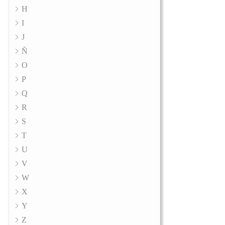
H
I
J
Ñ
O
P
Q
R
S
T
U
V
W
X
Y
Z