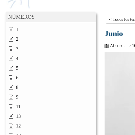
NÚMEROS
< Todos los te
1
Junio
2
Al corriente
1
3
4
5
6
8
9
11
13
12