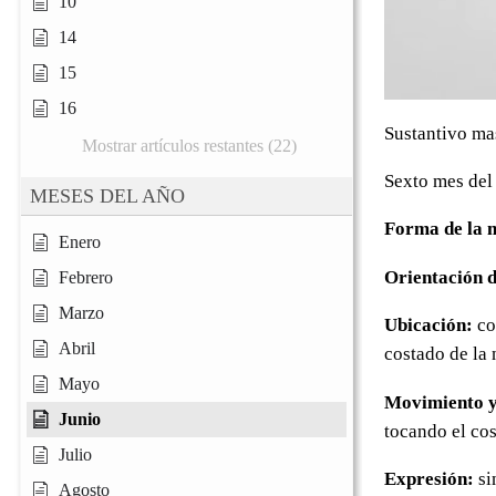
10
14
15
16
Sustantivo ma
Mostrar artículos restantes (22)
Sexto mes del
MESES DEL AÑO
Forma de la 
Enero
Orientación d
Febrero
Marzo
Ubicación:
co
Abril
costado de la 
Mayo
Movimiento y
Junio
tocando el cos
Julio
Expresión:
si
Agosto