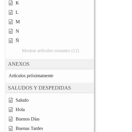
K
L
M
N
Ñ
Mostrar artículos restantes (12)
ANEXOS
Artículos próximamente
SALUDOS Y DESPEDIDAS
Saludo
Hola
Buenos Días
Buenas Tardes