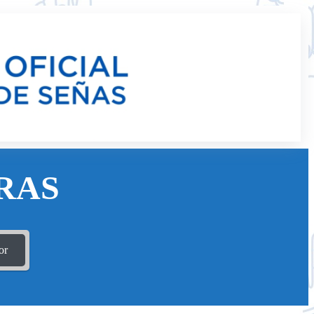
RAS
or