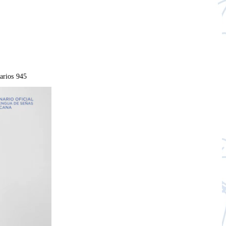
arios
945