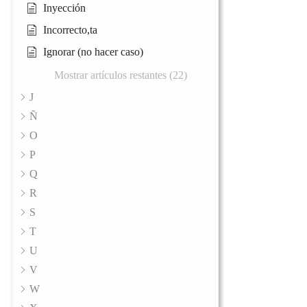
Inyección
Incorrecto,ta
Ignorar (no hacer caso)
Mostrar artículos restantes (22)
J
Ñ
O
P
Q
R
S
T
U
V
W