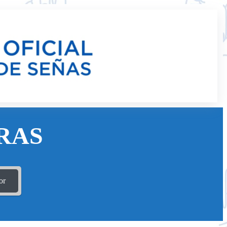
RAS
or