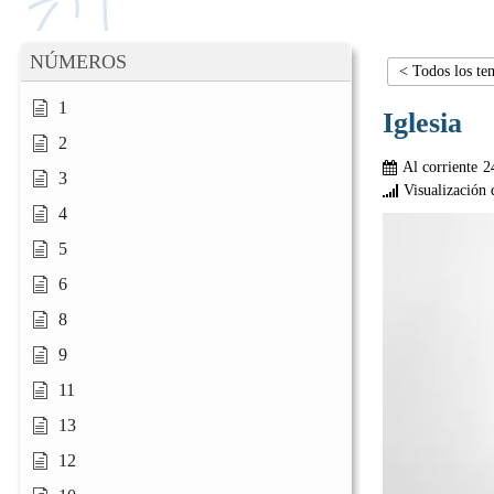
NÚMEROS
< Todos los te
1
Iglesia
2
Al corriente
2
3
Visualización 
4
5
6
8
9
11
13
12