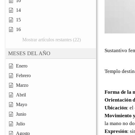
10
14
15
16
Mostrar artículos restantes (22)
Sustantivo fe
MESES DEL AÑO
Enero
Templo destina
Febrero
Marzo
Forma de la 
Abril
Orientación d
Mayo
Ubicación
: e
Junio
Movimiento y
la mano no d
Julio
Expresión
: s
Agosto