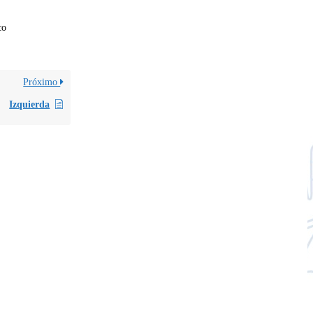
co
Próximo
Izquierda