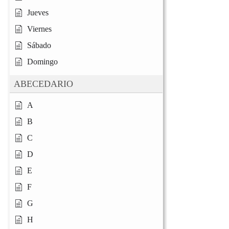
Jueves
Viernes
Sábado
Domingo
ABECEDARIO
A
B
C
D
E
F
G
H