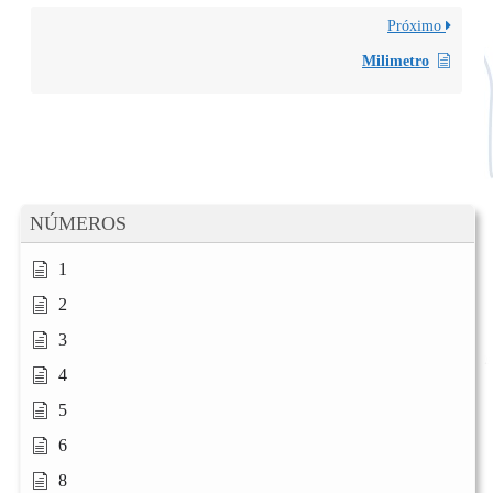
Próximo
Milimetro
NÚMEROS
1
2
3
4
5
6
8