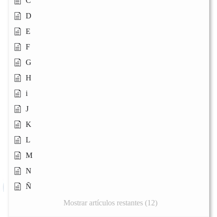
C
D
E
F
G
H
i
J
K
L
M
N
Ñ
Mostrar artículos restantes (12)