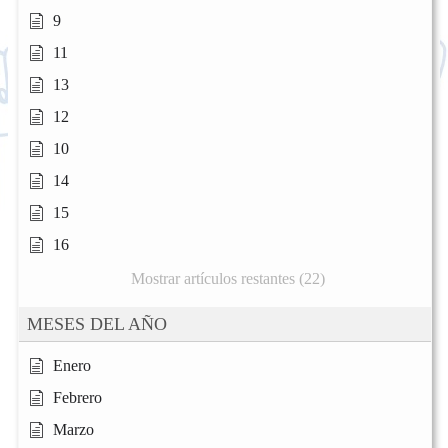
9
11
13
12
10
14
15
16
Mostrar artículos restantes (22)
MESES DEL AÑO
Enero
Febrero
Marzo