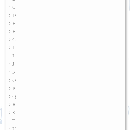
C
D
E
F
G
H
I
J
Ñ
O
P
Q
R
S
T
U