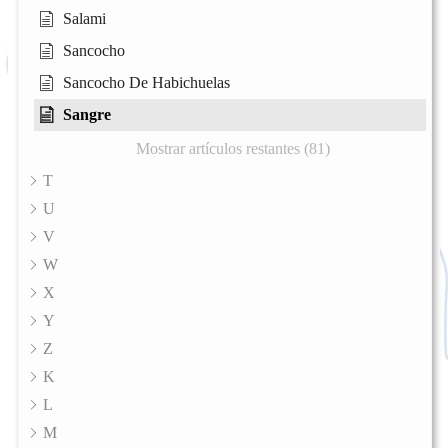
Salami
Sancocho
Sancocho De Habichuelas
Sangre
Mostrar artículos restantes (81)
T
U
V
W
X
Y
Z
K
L
M