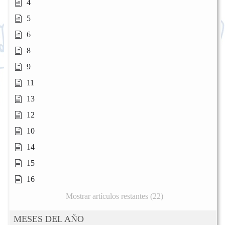
4
5
6
8
9
11
13
12
10
14
15
16
Mostrar artículos restantes (22)
MESES DEL AÑO