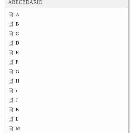
ABECEDARIO
A
B
C
D
E
F
G
H
i
J
K
L
M