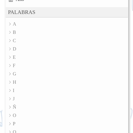
PALABRAS
A
B
C
D
E
F
G
H
I
J
Ñ
O
P
Q