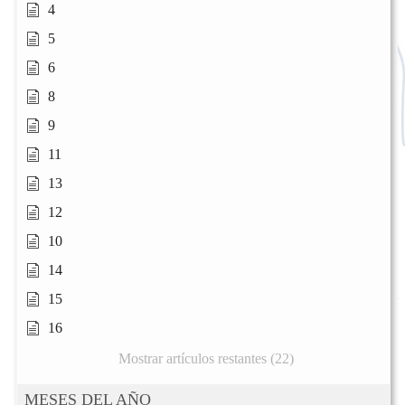
4
5
6
8
9
11
13
12
10
14
15
16
Mostrar artículos restantes (22)
MESES DEL AÑO