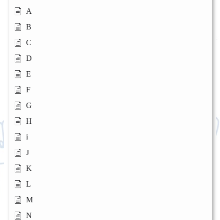
A
B
C
D
E
F
G
H
i
J
K
L
M
N