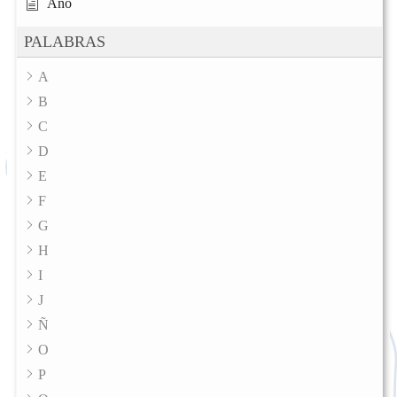
Año
PALABRAS
A
B
C
D
E
F
G
H
I
J
Ñ
O
P