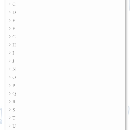
C
D
E
F
G
H
I
J
Ñ
O
P
Q
R
S
T
U