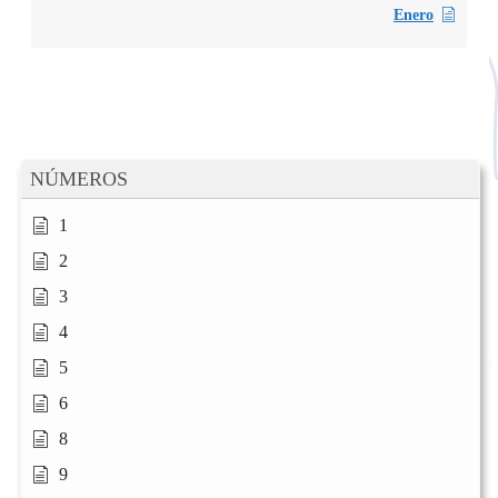
Enero
NÚMEROS
1
2
3
4
5
6
8
9