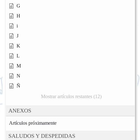
G
H
i
J
K
L
M
N
Ñ
Mostrar artículos restantes (12)
ANEXOS
Artículos próximamente
SALUDOS Y DESPEDIDAS