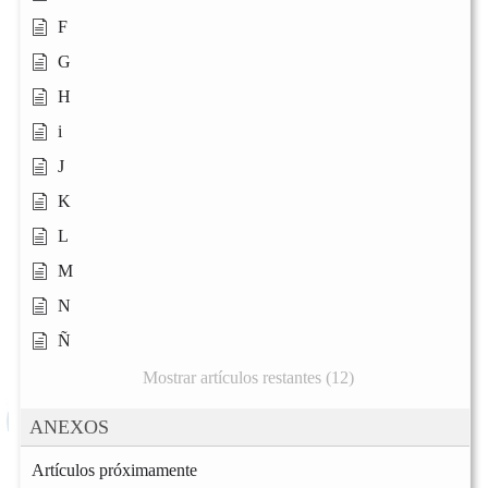
F
G
H
i
J
K
L
M
N
Ñ
Mostrar artículos restantes (12)
ANEXOS
Artículos próximamente