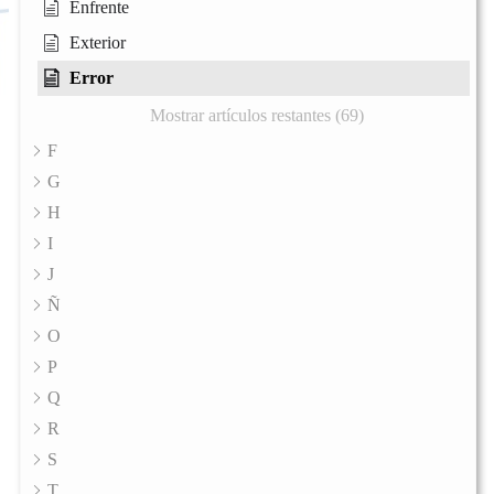
Enfrente
Exterior
Error
Mostrar artículos restantes (69)
F
G
H
I
J
Ñ
O
P
Q
R
S
T