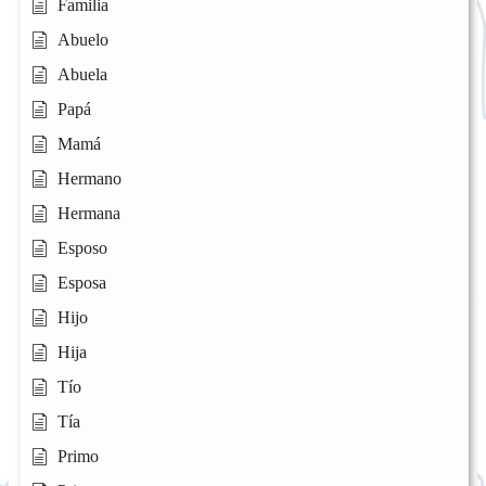
Familia
Abuelo
Abuela
Papá
Mamá
Hermano
Hermana
Esposo
Esposa
Hijo
Hija
Tío
Tía
Primo