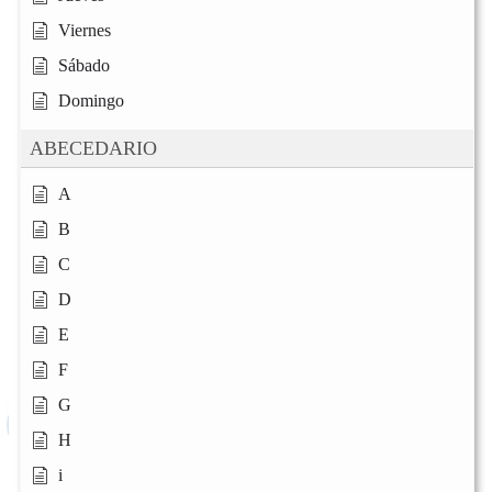
Viernes
Sábado
Domingo
ABECEDARIO
A
B
C
D
E
F
G
H
i