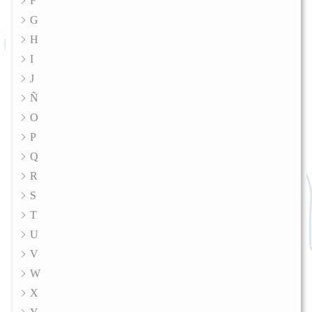
F
G
H
I
J
Ñ
O
P
Q
R
S
T
U
V
W
X