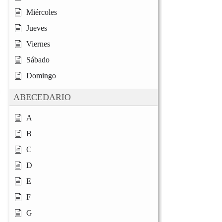
Miércoles
Jueves
Viernes
Sábado
Domingo
ABECEDARIO
A
B
C
D
E
F
G