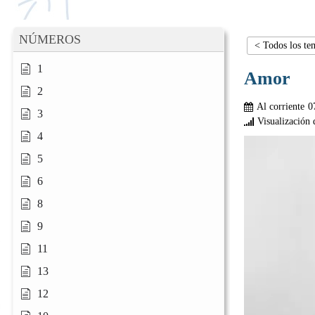
NÚMEROS
< Todos los te
1
Amor
2
Al corriente
0
3
Visualización 
4
5
6
8
9
11
13
12