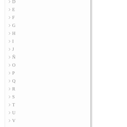
D
E
F
G
H
I
J
Ñ
O
P
Q
R
S
T
U
V