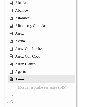
Abuela
Abanico
Alfombra
Alimento y Comida
Arroz
Avena
Arroz Con Leche
Arroz Con Coco
Arroz Blanco
Agosto
Amor
Mostrar artículos restantes (145)
B
C