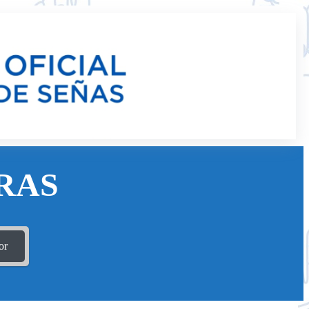
RAS
or