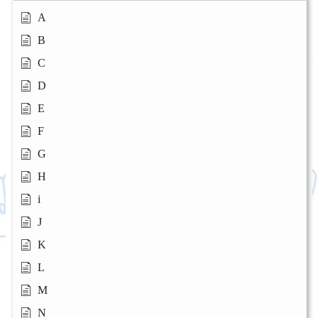
A
B
C
D
E
F
G
H
i
J
K
L
M
N