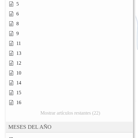
5
6
8
9
11
13
12
10
14
15
16
Mostrar artículos restantes (22)
MESES DEL AÑO