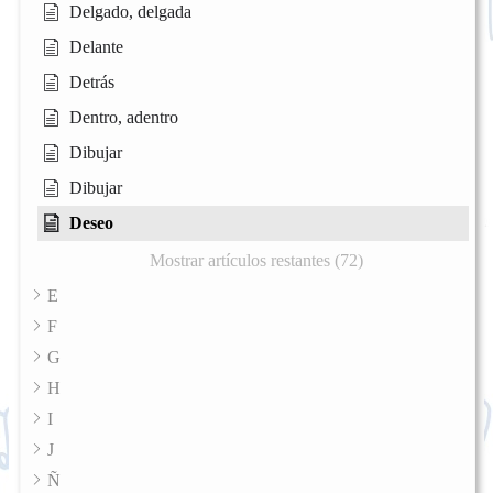
Delgado, delgada
Delante
Detrás
Dentro, adentro
Dibujar
Dibujar
Deseo
Mostrar artículos restantes (72)
E
F
G
H
I
J
Ñ