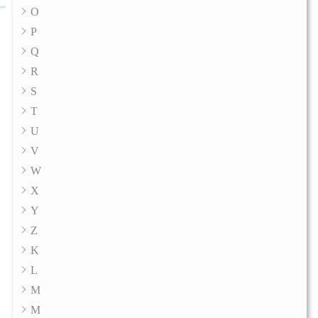
O
P
Q
R
S
T
U
V
W
X
Y
Z
K
L
M
M