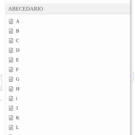
ABECEDARIO
A
B
C
D
E
F
G
H
i
J
K
L