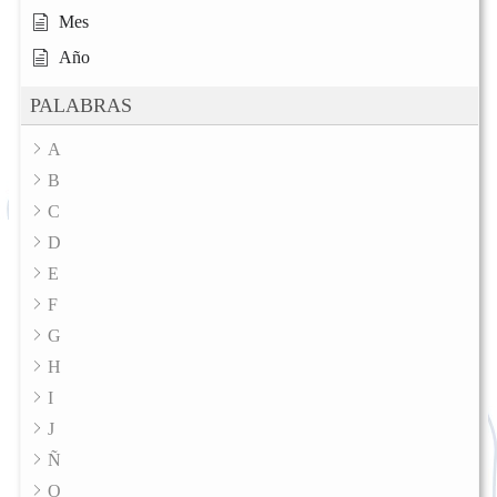
Mes
Año
PALABRAS
A
B
C
D
E
F
G
H
I
J
Ñ
O