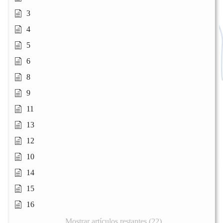
3
4
5
6
8
9
11
13
12
10
14
15
16
Mostrar artículos restantes (22)