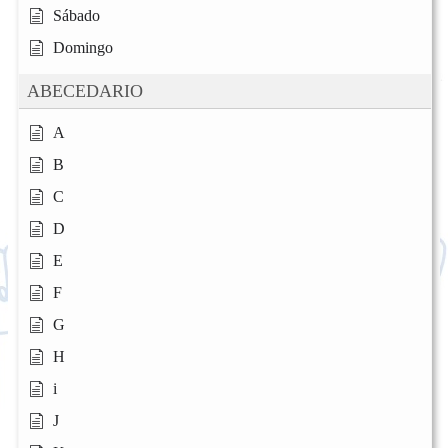
Sábado
Domingo
ABECEDARIO
A
B
C
D
E
F
G
H
i
J