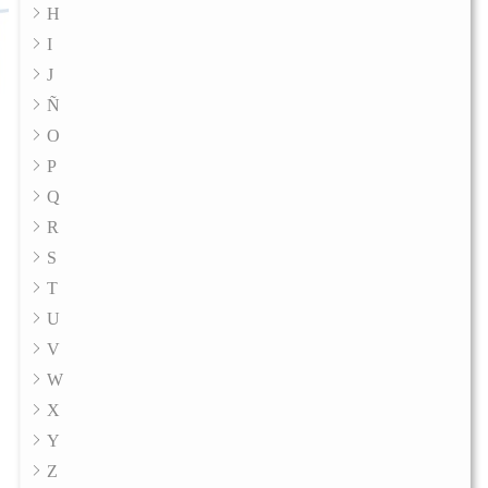
H
I
J
Ñ
O
P
Q
R
S
T
U
V
W
X
Y
Z