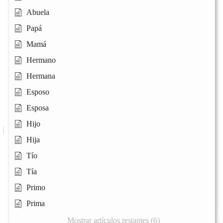
Abuela
Papá
Mamá
Hermano
Hermana
Esposo
Esposa
Hijo
Hija
Tío
Tía
Primo
Prima
Mostrar artículos restantes (6)