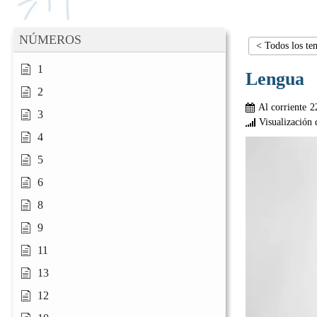
NÚMEROS
< Todos los te
1
Lengua
2
Al corriente
2
3
Visualización 
4
5
6
8
9
11
13
12