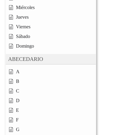
Miércoles
Jueves
Viernes
Sábado
Domingo
ABECEDARIO
A
B
C
D
E
F
G