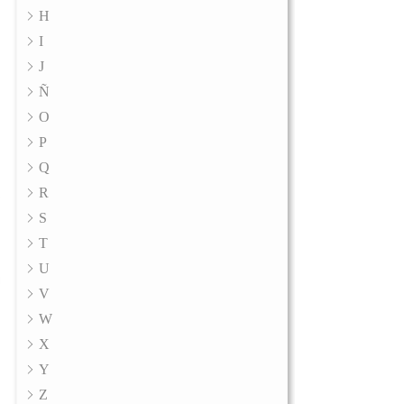
H
I
J
Ñ
O
P
Q
R
S
T
U
V
W
X
Y
Z