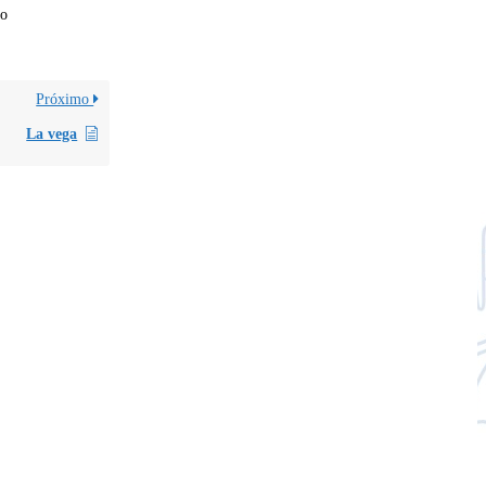
co
Próximo
La vega