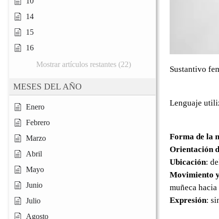
10
14
15
16
Mostrar artículos restantes (22)
Sustantivo fe
MESES DEL AÑO
Lenguaje util
Enero
Febrero
Forma de la 
Marzo
Orientación d
Abril
Ubicación
: d
Mayo
Movimiento y
Junio
muñeca hacia a
Expresión
: s
Julio
Agosto