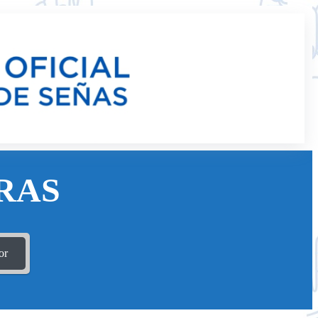
RAS
or