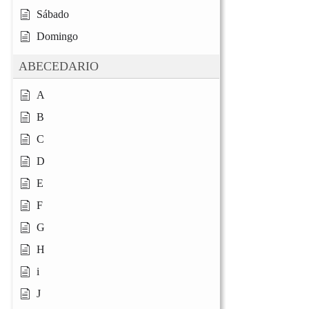
Sábado
Domingo
ABECEDARIO
A
B
C
D
E
F
G
H
i
J