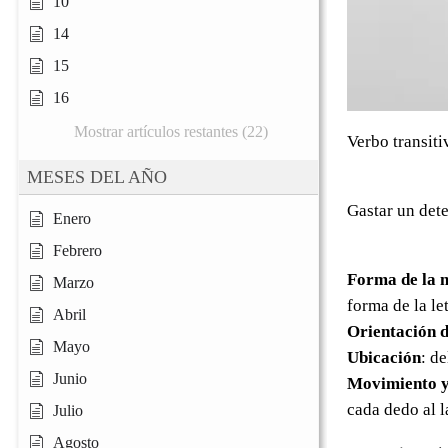
10
14
15
16
Mostrar artículos restantes (22)
Verbo transiti
MESES DEL AÑO
Gastar un det
Enero
Febrero
Forma de la 
Marzo
forma de la le
Abril
Orientación d
Mayo
Ubicación
: d
Junio
Movimiento y
cada dedo al l
Julio
Agosto