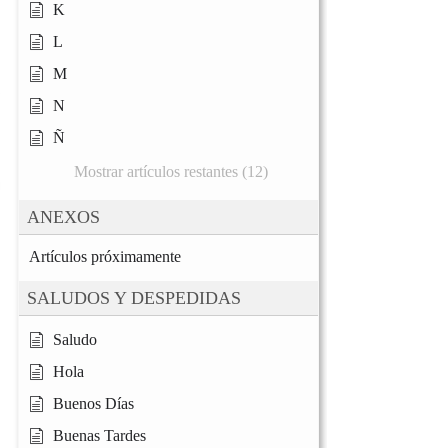
K
L
M
N
Ñ
Mostrar artículos restantes (12)
ANEXOS
Artículos próximamente
SALUDOS Y DESPEDIDAS
Saludo
Hola
Buenos Días
Buenas Tardes