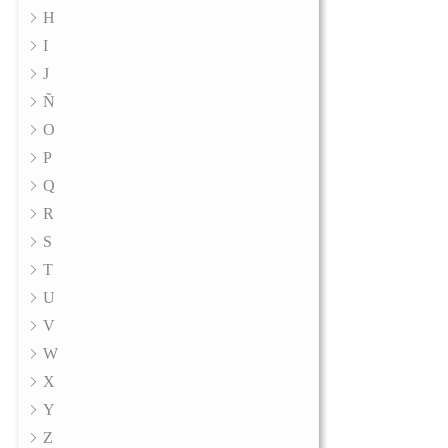
H
I
J
Ñ
O
P
Q
R
S
T
U
V
W
X
Y
Z