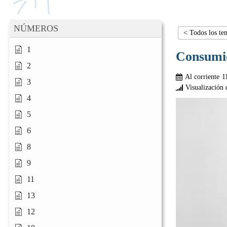
NÚMEROS
< Todos los te
1
Consumi
2
Al corriente
1
3
Visualización 
4
5
6
8
9
11
13
12