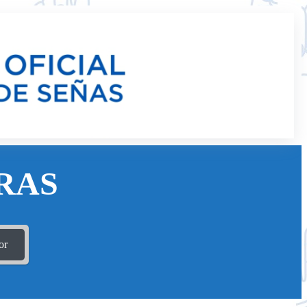
RAS
or