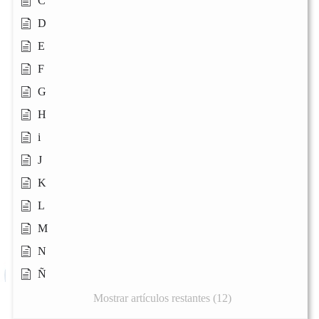
C
D
E
F
G
H
i
J
K
L
M
N
Ñ
Mostrar artículos restantes (12)