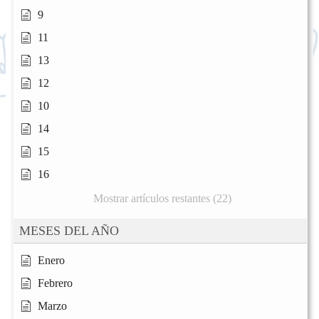
9
11
13
12
10
14
15
16
Mostrar artículos restantes (22)
MESES DEL AÑO
Enero
Febrero
Marzo