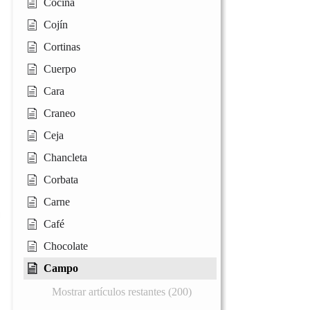
Cocina
Cojín
Cortinas
Cuerpo
Cara
Craneo
Ceja
Chancleta
Corbata
Carne
Café
Chocolate
Campo
Mostrar artículos restantes (200)