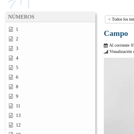
NÚMEROS
< Todos los te
1
Campo
2
Al corriente
0
3
Visualización 
4
5
6
8
9
11
13
12