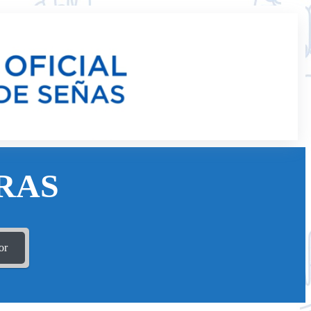
RAS
or