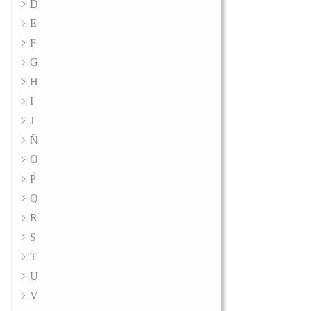
D
E
F
G
H
I
J
Ñ
O
P
Q
R
S
T
U
V