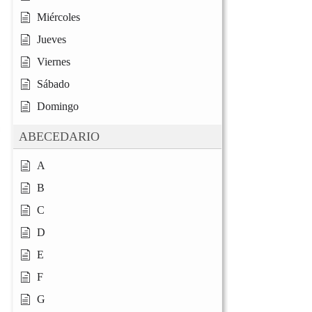
Miércoles
Jueves
Viernes
Sábado
Domingo
ABECEDARIO
A
B
C
D
E
F
G