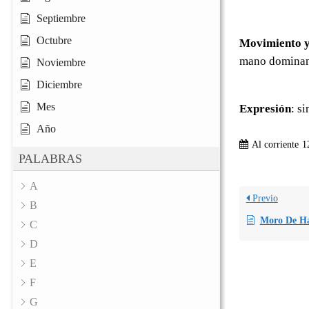
Septiembre
Octubre
Movimiento y
mano dominant
Noviembre
Diciembre
Mes
Expresión
: s
Año
Al corriente
1
PALABRAS
A
Previo
B
Moro De Ha
C
D
E
F
G