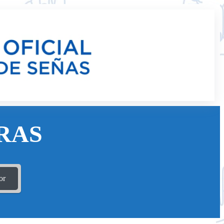
RAS
or