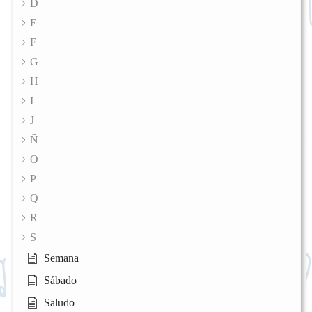
D
E
F
G
H
I
J
Ñ
O
P
Q
R
S
Semana
Sábado
Saludo