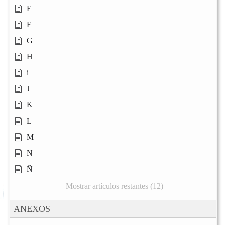
E
F
G
H
i
J
K
L
M
N
Ñ
Mostrar artículos restantes (12)
ANEXOS