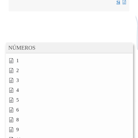
Si
NÚMEROS
1
2
3
4
5
6
8
9