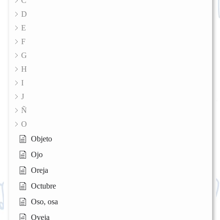
C
D
E
F
G
H
I
J
Ñ
O
Objeto
Ojo
Oreja
Octubre
Oso, osa
Oveja