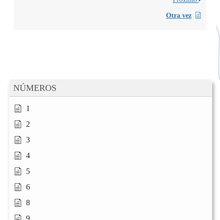
Otra vez
NÚMEROS
1
2
3
4
5
6
8
9