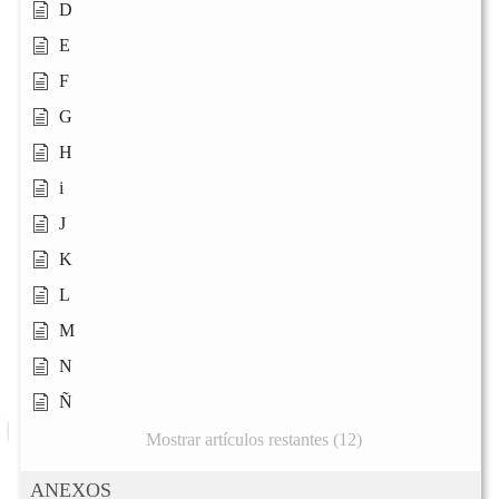
D
E
F
G
H
i
J
K
L
M
N
Ñ
Mostrar artículos restantes (12)
ANEXOS