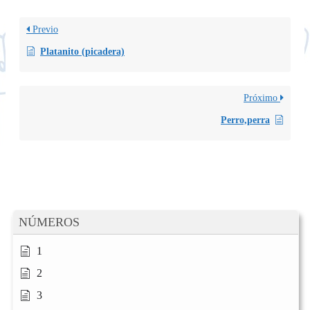
Previo
Platanito (picadera)
Próximo
Perro,perra
NÚMEROS
1
2
3