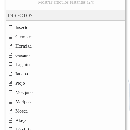
Mostrar artículos restantes (24)
INSECTOS
Insecto
Ciempiés
Hormiga
Gusano
Lagarto
Iguana
Piojo
Mosquito
Mariposa
Mosca
Abeja
Lómbriz