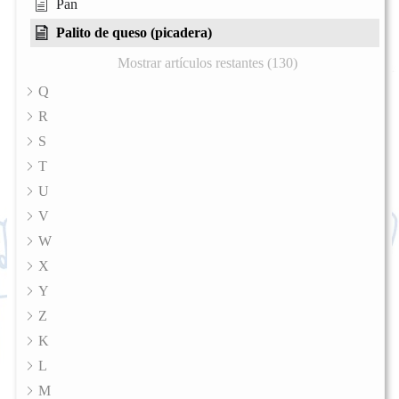
Pan
Palito de queso (picadera)
Mostrar artículos restantes (130)
Q
R
S
T
U
V
W
X
Y
Z
K
L
M