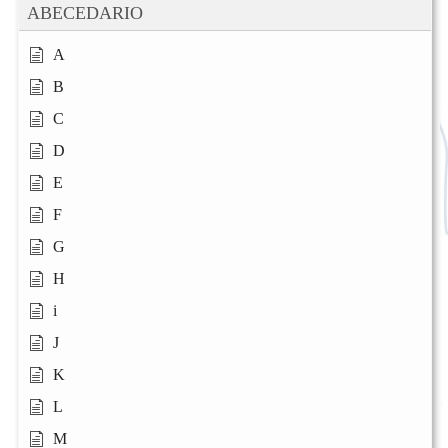
ABECEDARIO
A
B
C
D
E
F
G
H
i
J
K
L
M