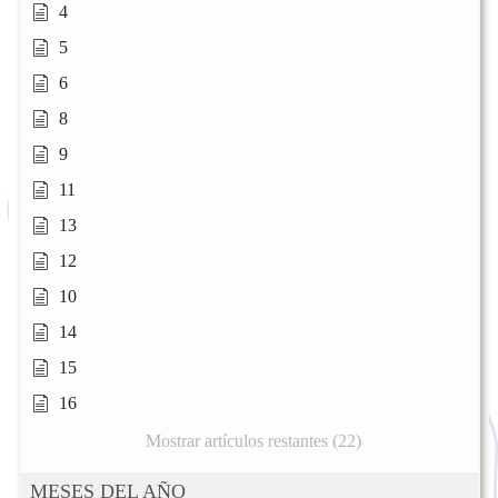
4
5
6
8
9
11
13
12
10
14
15
16
Mostrar artículos restantes (22)
MESES DEL AÑO