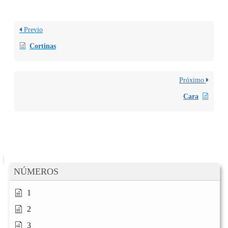
Previo
Cortinas
Próximo
Cara
NÚMEROS
1
2
3