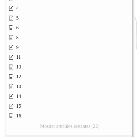
4
5
6
8
9
11
13
12
10
14
15
16
Mostrar artículos restantes (22)