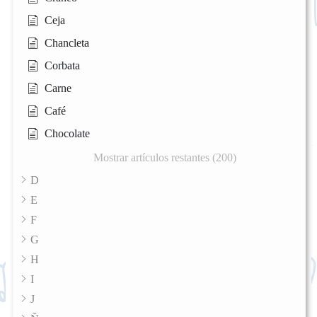
Ceja
Chancleta
Corbata
Carne
Café
Chocolate
Mostrar artículos restantes (200)
D
E
F
G
H
I
J