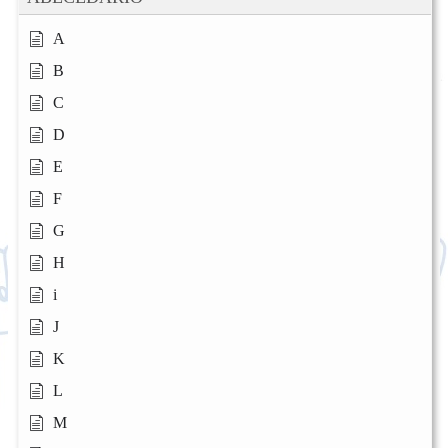
A
B
C
D
E
F
G
H
i
J
K
L
M