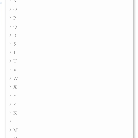
Ñ
O
P
Q
R
S
T
U
V
W
X
Y
Z
K
L
M