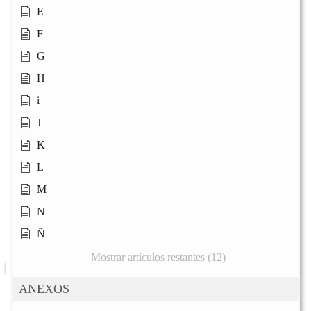
E
F
G
H
i
J
K
L
M
N
Ñ
Mostrar artículos restantes (12)
ANEXOS