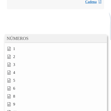
Cadena
NÚMEROS
1
2
3
4
5
6
8
9