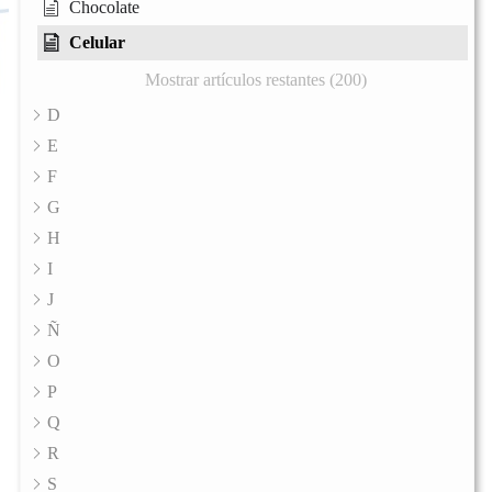
Chocolate
Celular
Mostrar artículos restantes (200)
D
E
F
G
H
I
J
Ñ
O
P
Q
R
S