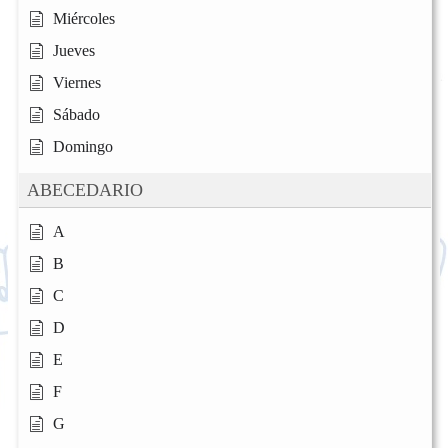
Miércoles
Jueves
Viernes
Sábado
Domingo
ABECEDARIO
A
B
C
D
E
F
G