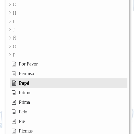
G
H
I
J
Ñ
O
P
Por Favor
Permiso
Papá
Primo
Prima
Pelo
Pie
Piernas