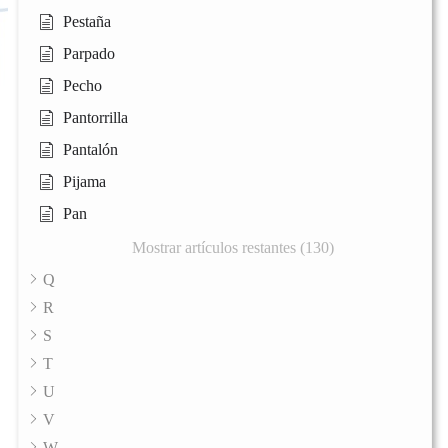
Pestaña
Parpado
Pecho
Pantorrilla
Pantalón
Pijama
Pan
Mostrar artículos restantes (130)
Q
R
S
T
U
V
W