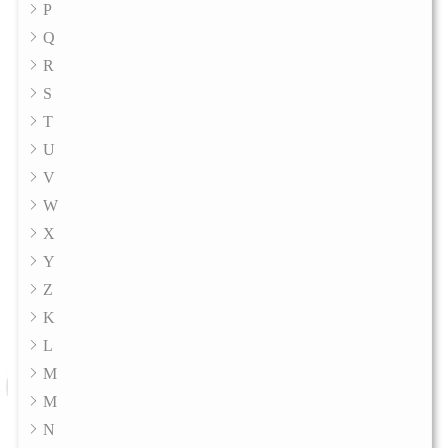
P
Q
R
S
T
U
V
W
X
Y
Z
K
L
M
M
N