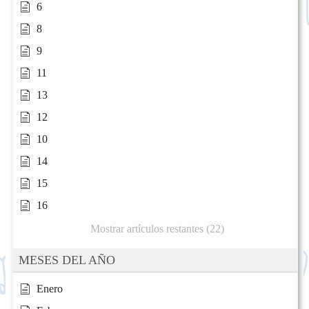
6
8
9
11
13
12
10
14
15
16
Mostrar artículos restantes (22)
MESES DEL AÑO
Enero