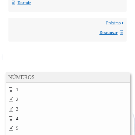
Dormir
Próximo
Descansar
NÚMEROS
1
2
3
4
5