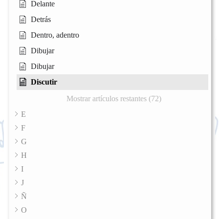
Delante
Detrás
Dentro, adentro
Dibujar
Dibujar
Discutir
Mostrar artículos restantes (72)
E
F
G
H
I
J
Ñ
O