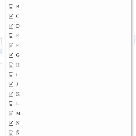
B
C
D
E
F
G
H
i
J
K
L
M
N
Ñ