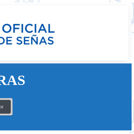
RAS
or