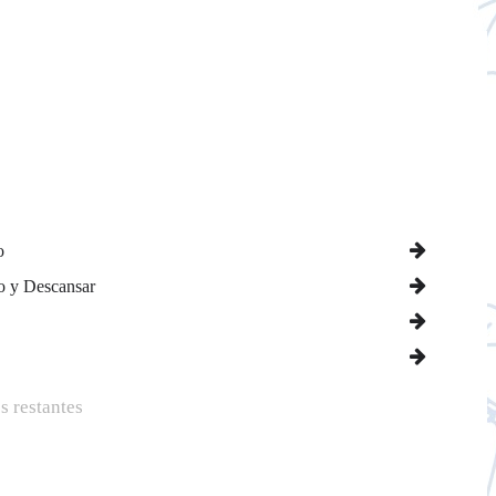
o
o y Descansar
s restantes