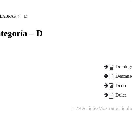
LABRAS
D
tegoría – D
Doming
Descans
Dedo
Dulce
+ 79 Articles
Mostrar artículo