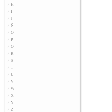
H
I
J
Ñ
O
P
Q
R
S
T
U
V
W
X
Y
Z