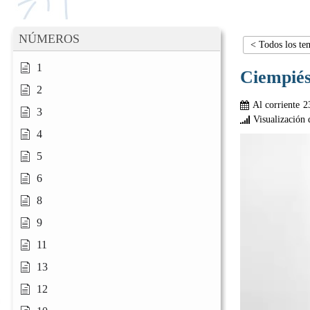
NÚMEROS
< Todos los te
1
Ciempié
2
Al corriente
2
3
Visualización 
4
5
6
8
9
11
13
12