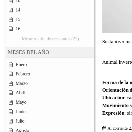
10
14
15
16
Mostrar artículos restantes (22)
Sustantivo ma
MESES DEL AÑO
Animal invert
Enero
Febrero
Forma de la 
Marzo
Orientación d
Abril
Ubicación
: c
Mayo
Movimiento y
Junio
Expresión
: s
Julio
Al corriente
2
Agosto