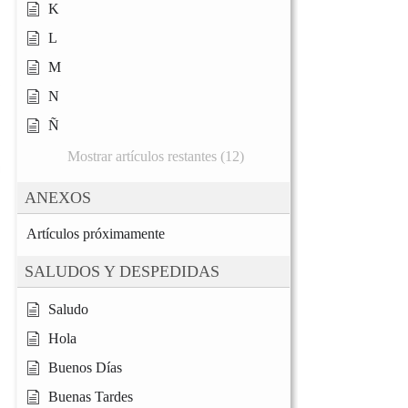
K
L
M
N
Ñ
Mostrar artículos restantes (12)
ANEXOS
Artículos próximamente
SALUDOS Y DESPEDIDAS
Saludo
Hola
Buenos Días
Buenas Tardes