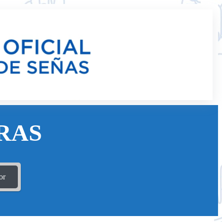
RAS
or