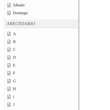
Sábado
Domingo
ABECEDARIO
A
B
C
D
E
F
G
H
i
J