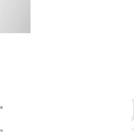
ra
co