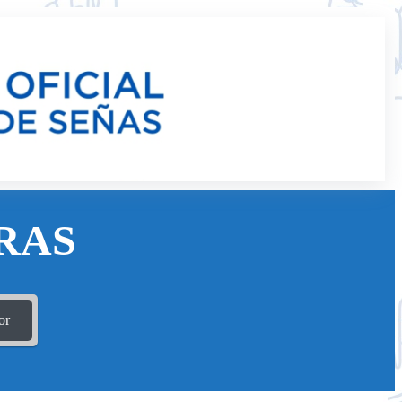
RAS
or