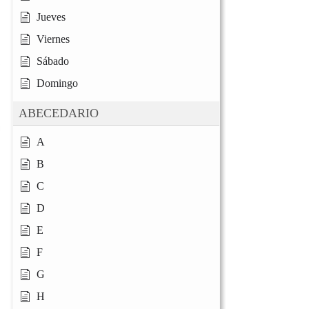
Jueves
Viernes
Sábado
Domingo
ABECEDARIO
A
B
C
D
E
F
G
H