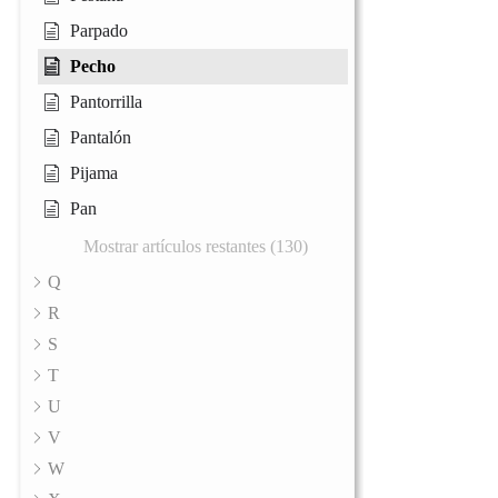
Parpado
Pecho
Pantorrilla
Pantalón
Pijama
Pan
Mostrar artículos restantes (130)
Q
R
S
T
U
V
W