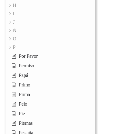
H
I
J
Ñ
O
P
Por Favor
Permiso
Papá
Primo
Prima
Pelo
Pie
Piernas
Pestaña