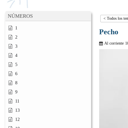
NÚMEROS
< Todos los te
1
Pecho
2
Al corriente
1
3
4
5
6
8
9
11
13
12