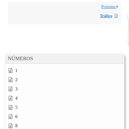
Próximo
Tráfico
NÚMEROS
1
2
3
4
5
6
8