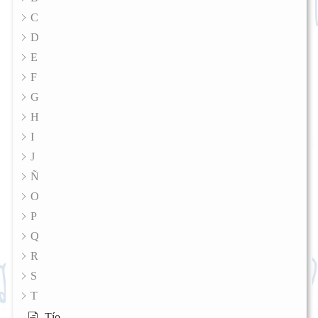
C
D
E
F
G
H
I
J
Ñ
O
P
Q
R
S
T
Tío