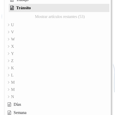
Tránsito
Mostrar artículos restantes (53)
U
V
W
X
Y
Z
K
L
M
M
N
Días
Semana