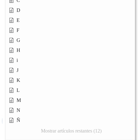
C
D
E
F
G
H
i
J
K
L
M
N
Ñ
Mostrar artículos restantes (12)