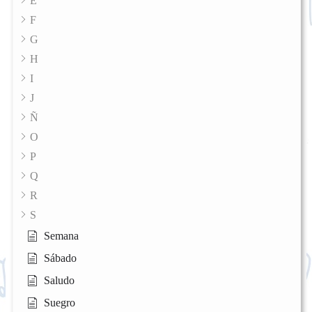
E
F
G
H
I
J
Ñ
O
P
Q
R
S
Semana
Sábado
Saludo
Suegro