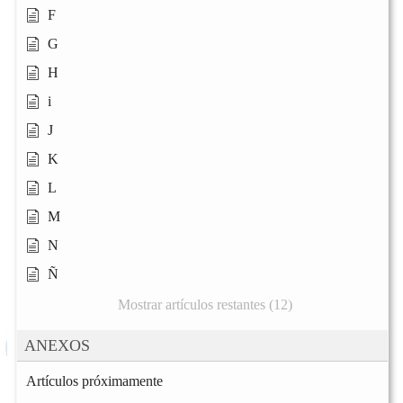
F
G
H
i
J
K
L
M
N
Ñ
Mostrar artículos restantes (12)
ANEXOS
Artículos próximamente