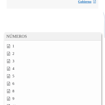
Gobierno
NÚMEROS
1
2
3
4
5
6
8
9