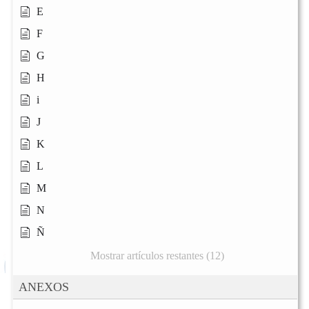
E
F
G
H
i
J
K
L
M
N
Ñ
Mostrar artículos restantes (12)
ANEXOS