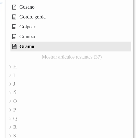
Gusano
Gordo, gorda
Golpear
Granizo
Gramo
Mostrar artículos restantes (37)
H
I
J
Ñ
O
P
Q
R
S