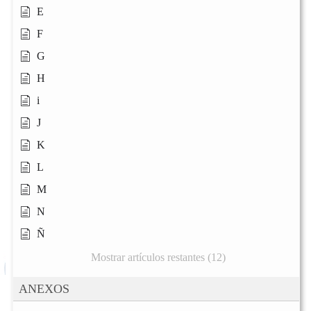
E
F
G
H
i
J
K
L
M
N
Ñ
Mostrar artículos restantes (12)
ANEXOS