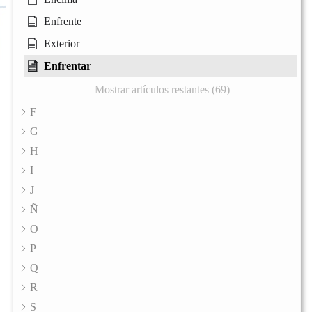
Enfrente
Exterior
Enfrentar
Mostrar artículos restantes (69)
F
G
H
I
J
Ñ
O
P
Q
R
S