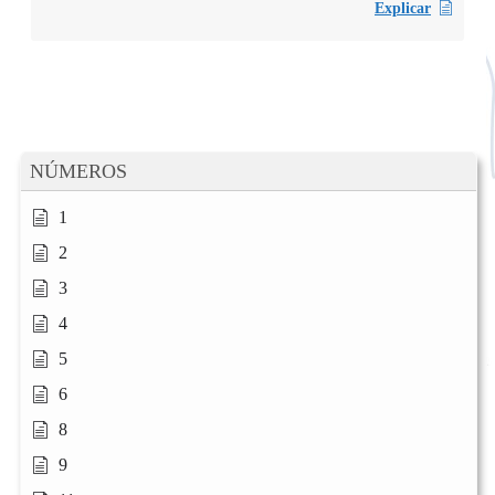
Explicar
NÚMEROS
1
2
3
4
5
6
8
9