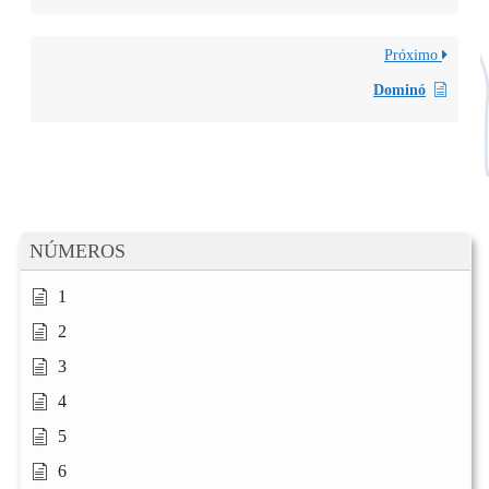
Próximo
Dominó
NÚMEROS
1
2
3
4
5
6