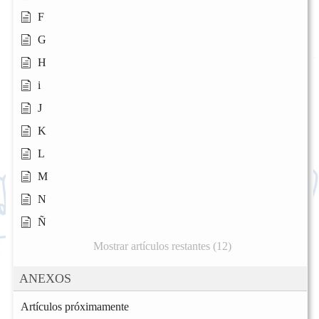
F
G
H
i
J
K
L
M
N
Ñ
Mostrar artículos restantes (12)
ANEXOS
Artículos próximamente