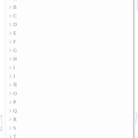
B
C
D
E
F
G
H
I
J
Ñ
O
P
Q
R
S
T