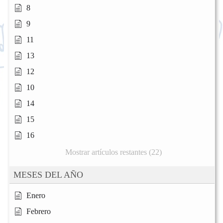
8
9
11
13
12
10
14
15
16
Mostrar artículos restantes (22)
MESES DEL AÑO
Enero
Febrero