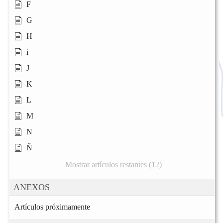
F
G
H
i
J
K
L
M
N
Ñ
Mostrar artículos restantes (12)
ANEXOS
Artículos próximamente