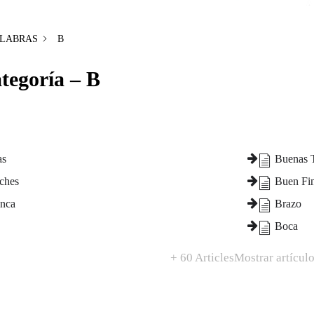
LABRAS
B
tegoría – B
as
Buenas 
ches
Buen Fi
anca
Brazo
Boca
+ 60 Articles
Mostrar artículo