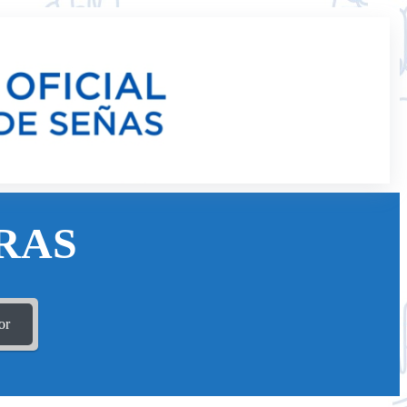
RAS
or