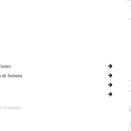
Tardes
n de Semana
s restantes