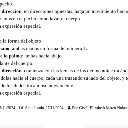
 pecho.
 dirección
: en direcciones opuestas, haga un movimiento hacia
 manos en el pecho como lavar el cuerpo.
in expresión especial.
o la forma del objeto
mano
: ambas manos en forma del número 1.
e la palma
: ambas hacia abajo.
elante del cuerpo.
 dirección
: comienza con las yemas de los dedos índice tocánd
olas hacia el cuerpo, cada una trazando su lado del objeto, y
 de los dedos tocándose nuevamente.
in expresión especial.
5/11/2024
Actualizado
27/11/2024
Por
Gisell Elizabeth Mateo Nolas