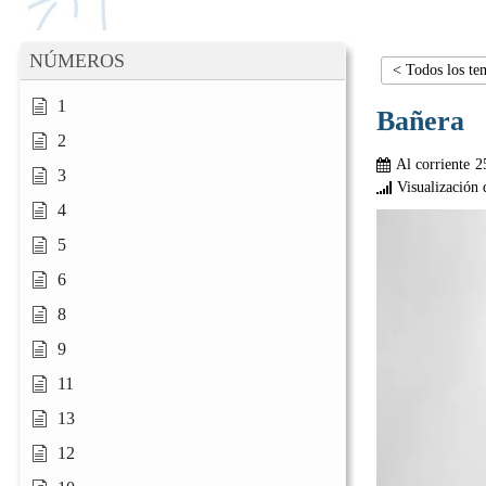
NÚMEROS
< Todos los te
1
Bañera
2
Al corriente
2
3
Visualización 
4
5
6
8
9
11
13
12