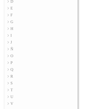
D
E
F
G
H
I
J
Ñ
O
P
Q
R
S
T
U
V