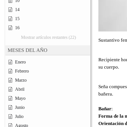
10
14
15
16
Mostrar artículos restantes (22)
Sustantivo fe
MESES DEL AÑO
Recipiente ho
Enero
su cuerpo.
Febrero
Marzo
Seña compuest
Abril
bañera.
Mayo
Junio
Bañar
:
Forma de la 
Julio
Orientación d
Agosto