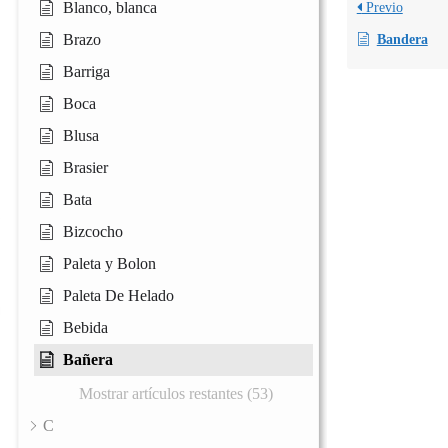
Blanco, blanca
Previo
Brazo
Bandera
Barriga
Boca
Blusa
Brasier
Bata
Bizcocho
Paleta y Bolon
Paleta De Helado
Bebida
Bañera
Mostrar artículos restantes (53)
C