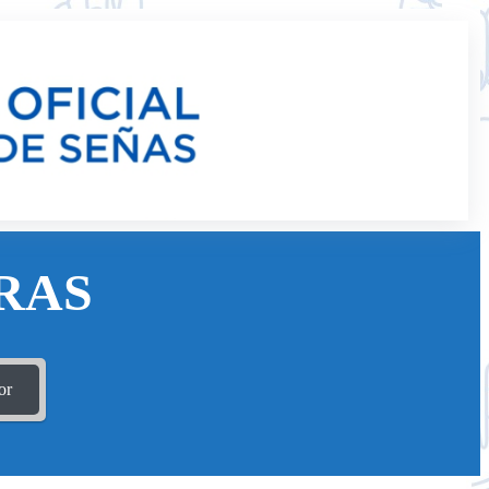
RAS
or