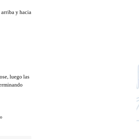
 arriba y hacia
ose, luego las
 terminando
co