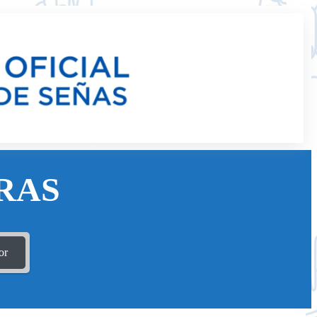
RAS
or