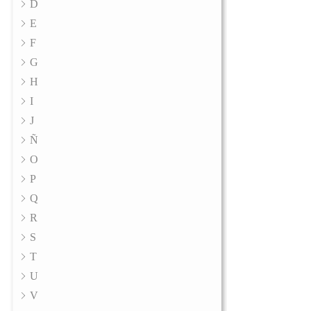
D
E
F
G
H
I
J
Ñ
O
P
Q
R
S
T
U
V