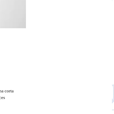
na corta
ces