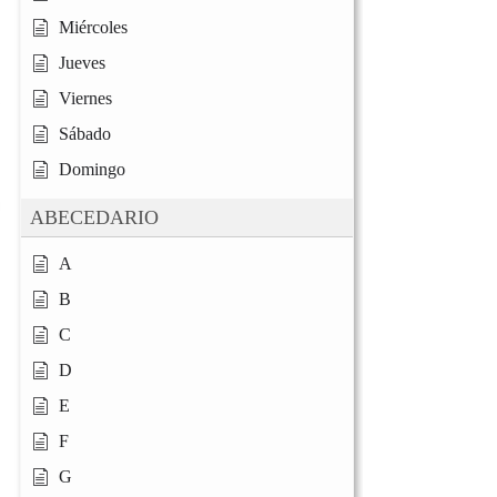
Miércoles
Jueves
Viernes
Sábado
Domingo
ABECEDARIO
A
B
C
D
E
F
G