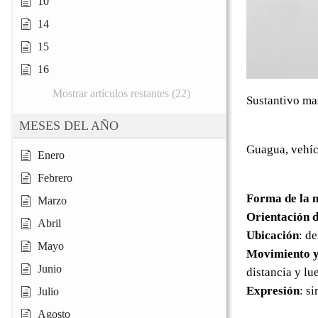
10
14
15
16
Mostrar artículos restantes (22)
Sustantivo ma
MESES DEL AÑO
Guagua, vehícu
Enero
Febrero
Forma de la 
Marzo
Orientación d
Abril
Ubicación
: d
Mayo
Movimiento y
Junio
distancia y lu
Expresión
: s
Julio
Agosto