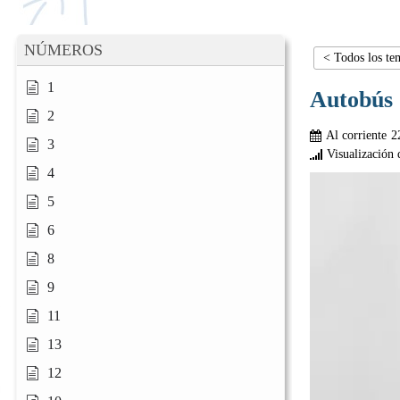
NÚMEROS
< Todos los te
1
Autobús
2
Al corriente
2
3
Visualización 
4
5
6
8
9
11
13
12