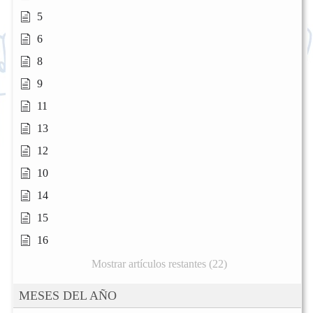
5
6
8
9
11
13
12
10
14
15
16
Mostrar artículos restantes (22)
MESES DEL AÑO