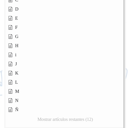
D
E
F
G
H
i
J
K
L
M
N
Ñ
Mostrar artículos restantes (12)