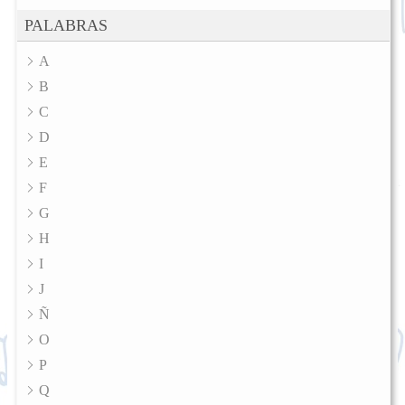
PALABRAS
A
B
C
D
E
F
G
H
I
J
Ñ
O
P
Q