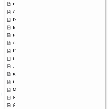
B
C
D
E
F
G
H
i
J
K
L
M
N
Ñ