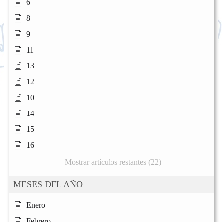
6
8
9
11
13
12
10
14
15
16
Mostrar artículos restantes (22)
MESES DEL AÑO
Enero
Febrero