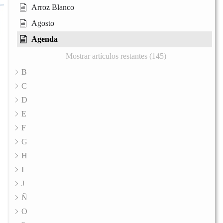
Arroz Blanco
Agosto
Agenda
Mostrar artículos restantes (145)
B
C
D
E
F
G
H
I
J
Ñ
O