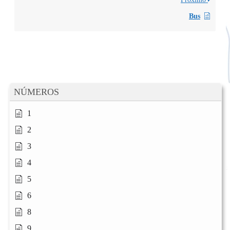
Bus
NÚMEROS
1
2
3
4
5
6
8
9