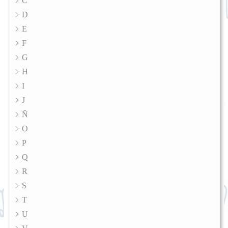
C
D
E
F
G
H
I
J
Ñ
O
P
Q
R
S
T
U