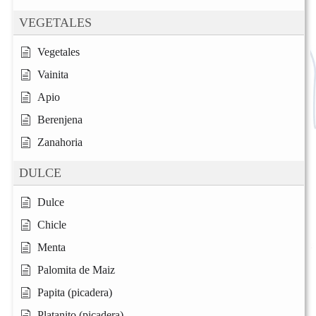
VEGETALES
Vegetales
Vainita
Apio
Berenjena
Zanahoria
DULCE
Dulce
Chicle
Menta
Palomita de Maiz
Papita (picadera)
Platanito (picadera)