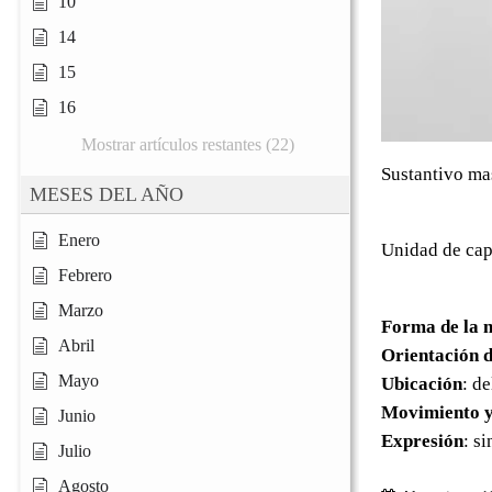
10
14
15
16
Mostrar artículos restantes (22)
Sustantivo ma
MESES DEL AÑO
Enero
Unidad de cap
Febrero
Marzo
Forma de la 
Abril
Orientación d
Mayo
Ubicación
: d
Movimiento y
Junio
Expresión
: s
Julio
Agosto