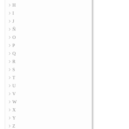
H
I
J
Ñ
O
P
Q
R
S
T
U
V
W
X
Y
Z