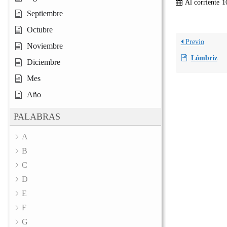
Al corriente
1
Septiembre
Octubre
Previo
Noviembre
Lómbriz
Diciembre
Mes
Año
PALABRAS
A
B
C
D
E
F
G