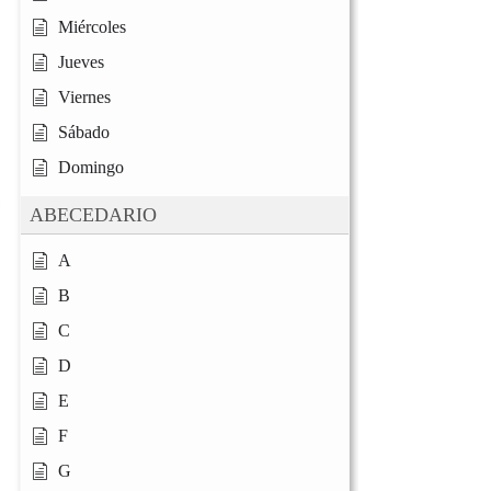
Miércoles
Jueves
Viernes
Sábado
Domingo
ABECEDARIO
A
B
C
D
E
F
G