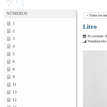
NÚMEROS
< Todos los te
1
Litro
2
Al corriente
1
3
Visualización 
4
5
6
8
9
11
13
12