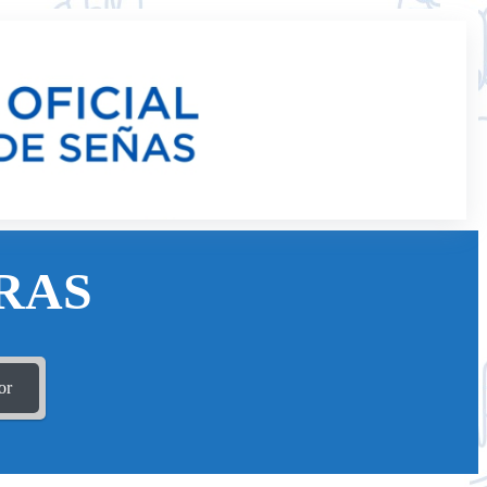
RAS
or